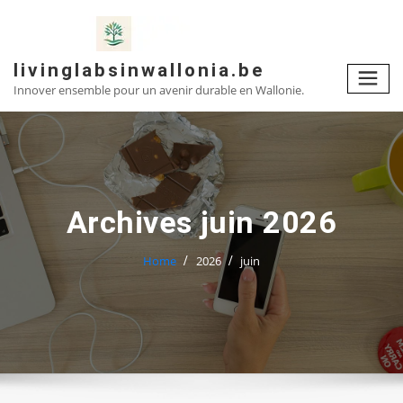
Skip
to
content
livinglabsinwallonia.be
Innover ensemble pour un avenir durable en Wallonie.
Archives juin 2026
Home
2026
juin