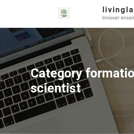
Skip
livingl
to
Innover ensem
content
Category formatio
scientist