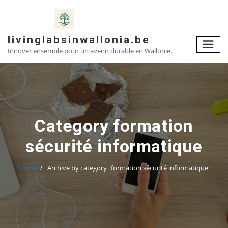
Skip
to
content
livinglabsinwallonia.be
Innover ensemble pour un avenir durable en Wallonie.
Category formation
sécurité informatique
Home
Archive by category "formation sécurité informatique"