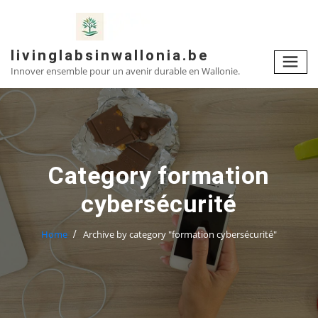
Skip
to
content
livinglabsinwallonia.be
Innover ensemble pour un avenir durable en Wallonie.
Category formation
cybersécurité
Home
Archive by category "formation cybersécurité"