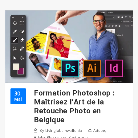
Formation Photoshop :
30
Mai
Maîtrisez l’Art de la
Retouche Photo en
Belgique
By
Livinglabsinwallonia
Adobe
,
Adobe Photoshop
,
Photoshop