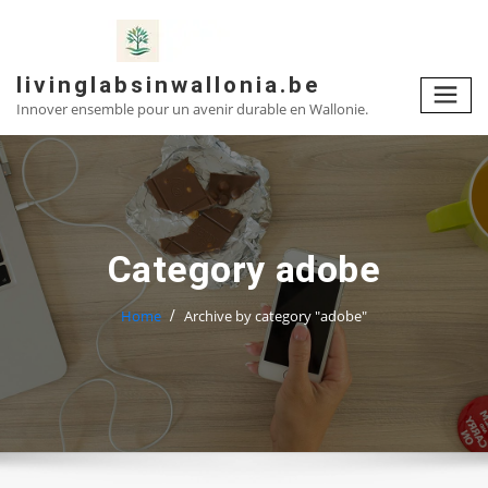
Skip
to
content
livinglabsinwallonia.be
Innover ensemble pour un avenir durable en Wallonie.
Category adobe
Home
Archive by category "adobe"