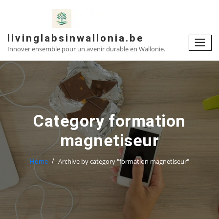
Skip
to
content
livinglabsinwallonia.be
Innover ensemble pour un avenir durable en Wallonie.
Category formation
magnetiseur
Home
Archive by category "formation magnetiseur"