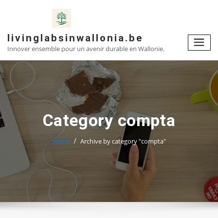
Skip
to
content
livinglabsinwallonia.be
Innover ensemble pour un avenir durable en Wallonie.
Category compta
Home
Archive by category "compta"