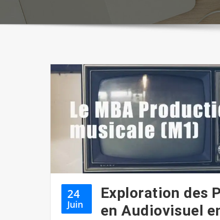
Exploration des 
24
Juin
en Audiovisuel e