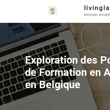
Skip
livingl
to
Innover ensem
content
Exploration des Po
de Formation en A
en Belgique