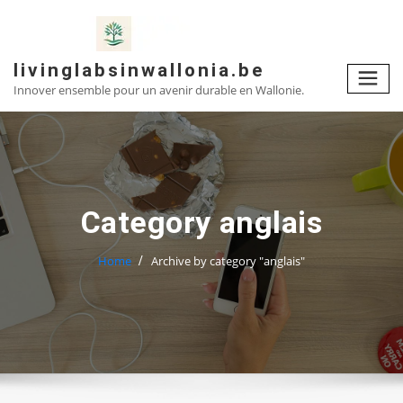
Skip
to
content
livinglabsinwallonia.be
Innover ensemble pour un avenir durable en Wallonie.
Category anglais
Home
Archive by category "anglais"