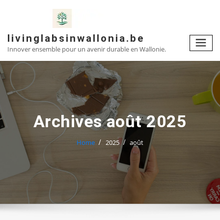
Skip
to
content
livinglabsinwallonia.be
Innover ensemble pour un avenir durable en Wallonie.
Archives août 2025
Home
2025
août