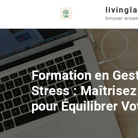
Skip
livingl
to
Innover ensem
content
Formation en Ges
Stress : Maîtrisez
pour Équilibrer Vo