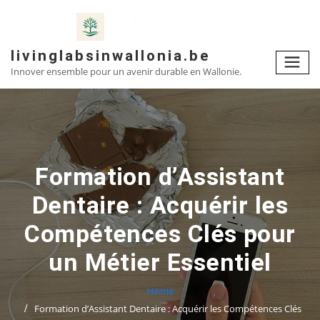
Skip
to
content
livinglabsinwallonia.be
Innover ensemble pour un avenir durable en Wallonie.
Formation d’Assistant
Dentaire : Acquérir les
Compétences Clés pour
un Métier Essentiel
Home
Formation d’Assistant Dentaire : Acquérir les Compétences Clés