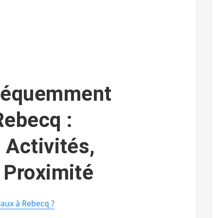
Fréquemment
Rebecq :
 Activités,
t Proximité
vaux à Rebecq ?