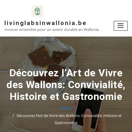
Skip
to
content
livinglabsinwallonia.be
Innover ensemble pour un avenir durable en Wallonie.
Découvrez l’Art de Vivre
des Wallons: Convivialité,
Histoire et Gastronomie
Home
Découvrez l’Art de Vivre des Wallons: Convivialité, Histoire et
Gastronomie