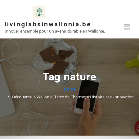
Skip
to
content
livinglabsinwallonia.be
Innover ensemble pour un avenir durable en Wallonie.
Tag nature
Home
Découvrez la Wallonie: Terre de Charme, d’Histoire et d’Innovation