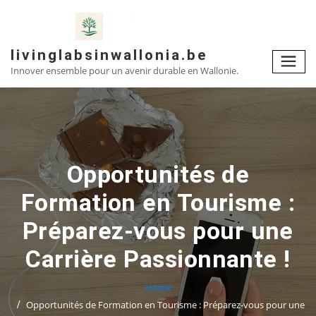
Skip
to
content
livinglabsinwallonia.be
Innover ensemble pour un avenir durable en Wallonie.
Opportunités de
Formation en Tourisme :
Préparez-vous pour une
Carrière Passionnante !
Home
Opportunités de Formation en Tourisme : Préparez-vous pour une