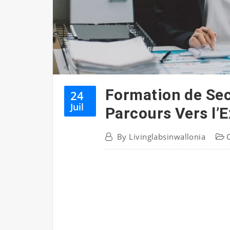
Formation de Sec
24
Juil
Parcours Vers l’
By
Livinglabsinwallonia