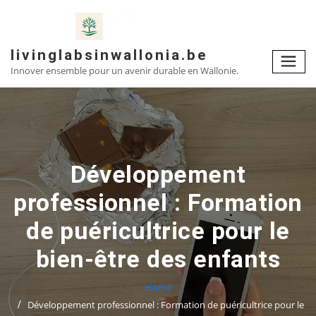
Skip
to
content
livinglabsinwallonia.be
Innover ensemble pour un avenir durable en Wallonie.
Développement
professionnel : Formation
de puéricultrice pour le
bien-être des enfants
Home
Développement professionnel : Formation de puéricultrice pour le