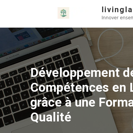
Skip
livingl
to
Innover ensem
content
Développement d
Compétences en 
grâce à une Forma
Qualité