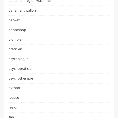
parlement région wallonne
parlement wallon
perwez
photoshop
plombier
praticien
psychologue
psychopraticien
psychotherapie
python
rebecq
region
sap