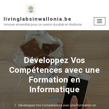
Skip
to
content
livinglabsinwallonia.be
Innover ensemble pour un avenir durable en Wallonie.
Développez Vos
Compétences avec une
Formation en
Informatique
Home
Développez Vos Compétences avec une Formation en