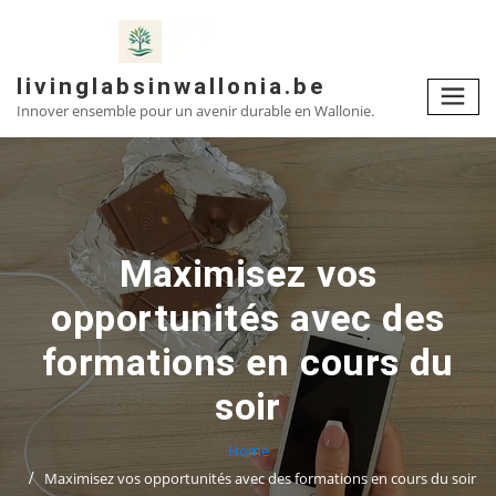
Skip
to
content
livinglabsinwallonia.be
Innover ensemble pour un avenir durable en Wallonie.
Maximisez vos
opportunités avec des
formations en cours du
soir
Home
Maximisez vos opportunités avec des formations en cours du soir