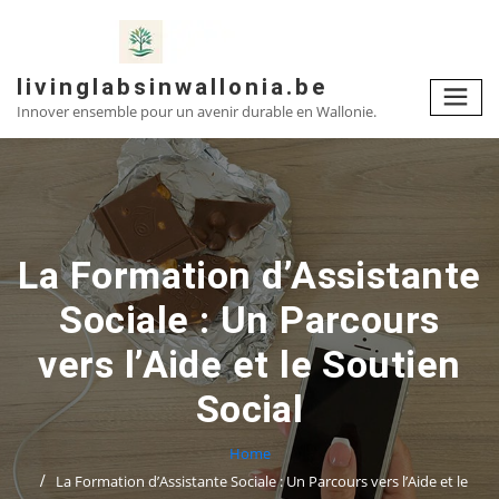
Skip
to
content
livinglabsinwallonia.be
Innover ensemble pour un avenir durable en Wallonie.
La Formation d’Assistante
Sociale : Un Parcours
vers l’Aide et le Soutien
Social
Home
La Formation d’Assistante Sociale : Un Parcours vers l’Aide et le