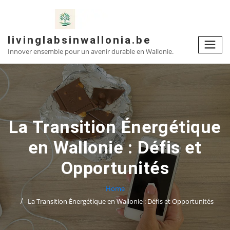
Skip
to
content
livinglabsinwallonia.be
Innover ensemble pour un avenir durable en Wallonie.
La Transition Énergétique
en Wallonie : Défis et
Opportunités
Home
La Transition Énergétique en Wallonie : Défis et Opportunités