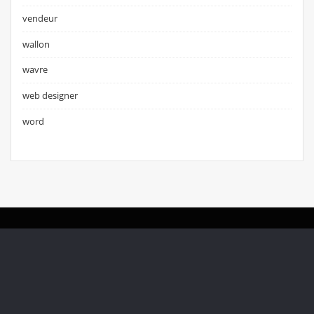
vendeur
wallon
wavre
web designer
word
Copyright © 2025 | Propulsé par
WordPress
|
thème BusinessLab par
ThemeArile