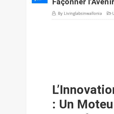
Façonner l’Aveni
By
Livinglabsinwallonia
L’Innovati
: Un Moteu