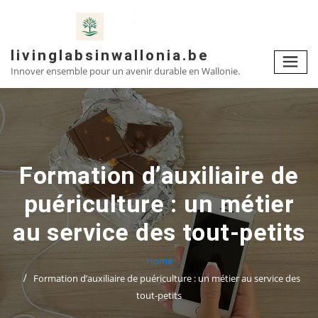
Skip
to
content
livinglabsinwallonia.be
Innover ensemble pour un avenir durable en Wallonie.
Formation d’auxiliaire de
puériculture : un métier
au service des tout-petits
Home
Formation d’auxiliaire de puériculture : un métier au service des
tout-petits