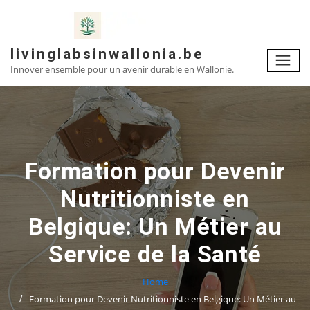
Skip
to
content
livinglabsinwallonia.be
Innover ensemble pour un avenir durable en Wallonie.
Formation pour Devenir
Nutritionniste en
Belgique: Un Métier au
Service de la Santé
Home
Formation pour Devenir Nutritionniste en Belgique: Un Métier au