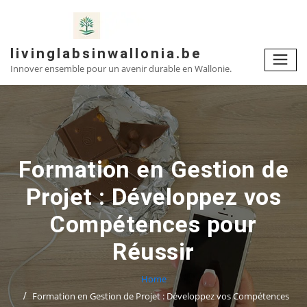
Skip
to
content
livinglabsinwallonia.be
Innover ensemble pour un avenir durable en Wallonie.
Formation en Gestion de
Projet : Développez vos
Compétences pour
Réussir
Home
Formation en Gestion de Projet : Développez vos Compétences