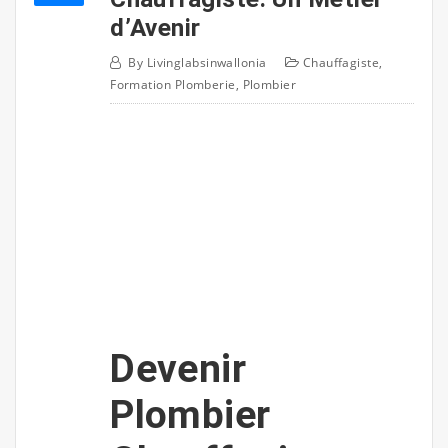
d’Avenir
By
Livinglabsinwallonia
Chauffagiste
,
Formation Plomberie
,
Plombier
Devenir
Plombier