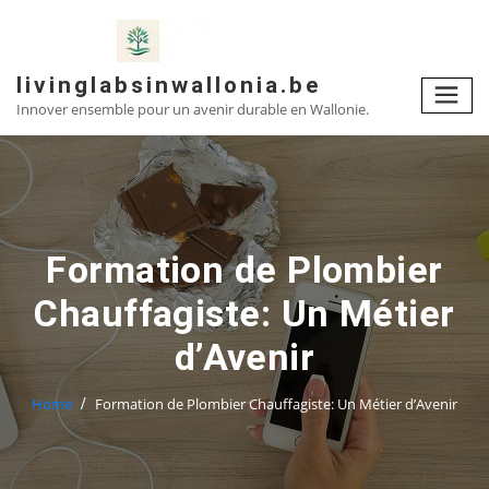
Skip
to
content
livinglabsinwallonia.be
Innover ensemble pour un avenir durable en Wallonie.
Formation de Plombier
Chauffagiste: Un Métier
d’Avenir
Home
Formation de Plombier Chauffagiste: Un Métier d’Avenir