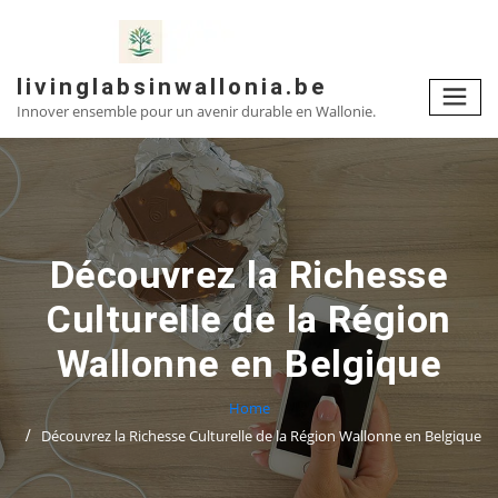
Skip
to
content
livinglabsinwallonia.be
Innover ensemble pour un avenir durable en Wallonie.
Découvrez la Richesse
Culturelle de la Région
Wallonne en Belgique
Home
Découvrez la Richesse Culturelle de la Région Wallonne en Belgique