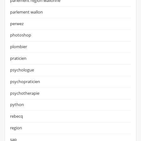
parlement région wallonne
parlement wallon
perwez
photoshop
plombier
praticien
psychologue
psychopraticien
psychotherapie
python
rebecq
region
sap