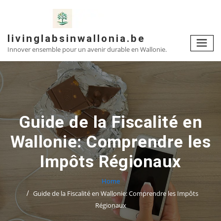
Skip
to
content
livinglabsinwallonia.be
Innover ensemble pour un avenir durable en Wallonie.
Guide de la Fiscalité en
Wallonie: Comprendre les
Impôts Régionaux
Home
Guide de la Fiscalité en Wallonie: Comprendre les Impôts
Régionaux