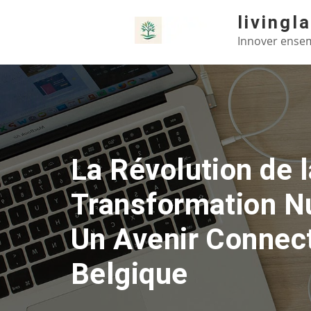
Skip
livingl
to
Innover ensem
content
La Révolution de l
Transformation N
Un Avenir Connec
Belgique