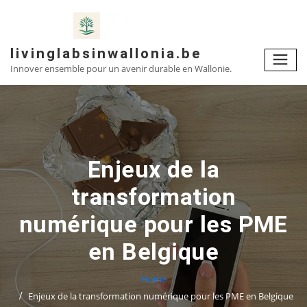
Skip
to
content
livinglabsinwallonia.be
Innover ensemble pour un avenir durable en Wallonie.
Enjeux de la
transformation
numérique pour les PME
en Belgique
Home
Enjeux de la transformation numérique pour les PME en Belgique