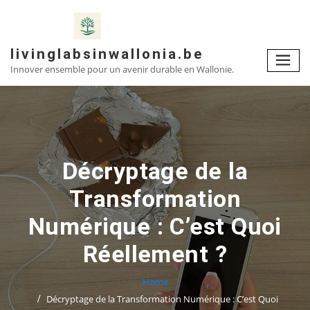
Skip
to
content
livinglabsinwallonia.be
Innover ensemble pour un avenir durable en Wallonie.
Décryptage de la
Transformation
Numérique : C’est Quoi
Réellement ?
Home
Décryptage de la Transformation Numérique : C’est Quoi