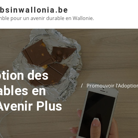
absinwallonia.be
ble pour un avenir durable en Wallonie.
tion des
Promouvoir l’Adoptio
ables en
Avenir Plus