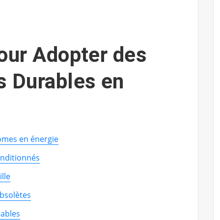
our Adopter des
s Durables en
nomes en énergie
onditionnés
lle
bsolètes
rables