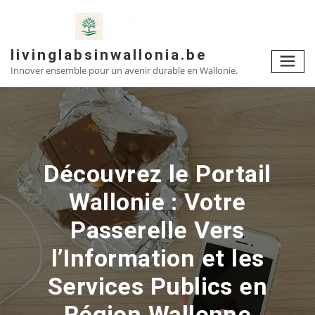
Skip
to
content
livinglabsinwallonia.be
Innover ensemble pour un avenir durable en Wallonie.
Découvrez le Portail
Wallonie : Votre
Passerelle Vers
l’Information et les
Services Publics en
Région Wallonne