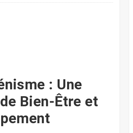
énisme : Une
de Bien-Être et
ppement