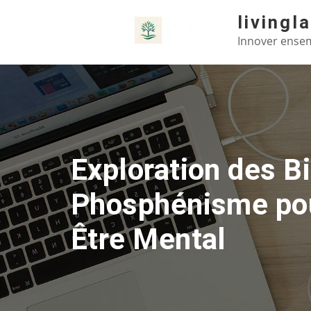
Skip
livingl
to
Innover ensem
content
Exploration des Bi
Phosphénisme pou
Être Mental