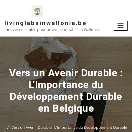
Skip
to
content
livinglabsinwallonia.be
Innover ensemble pour un avenir durable en Wallonie.
Vers un Avenir Durable :
L’Importance du
Développement Durable
en Belgique
Home
Vers un Avenir Durable : L’Importance du Développement Durable