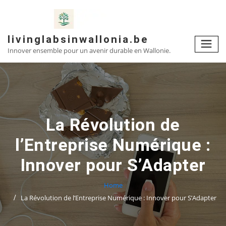
Skip
to
content
livinglabsinwallonia.be
Innover ensemble pour un avenir durable en Wallonie.
La Révolution de
l’Entreprise Numérique :
Innover pour S’Adapter
Home
La Révolution de l’Entreprise Numérique : Innover pour S’Adapter