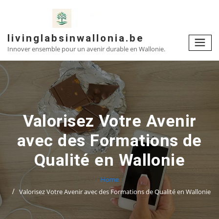
Skip
to
content
livinglabsinwallonia.be
Innover ensemble pour un avenir durable en Wallonie.
Valorisez Votre Avenir
avec des Formations de
Qualité en Wallonie
Home
Valorisez Votre Avenir avec des Formations de Qualité en Wallonie