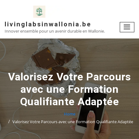
Skip
to
content
livinglabsinwallonia.be
Innover ensemble pour un avenir durable en Wallonie.
Valorisez Votre Parcours
avec une Formation
Qualifiante Adaptée
Home
Valorisez Votre Parcours avec une Formation Qualifiante Adaptée