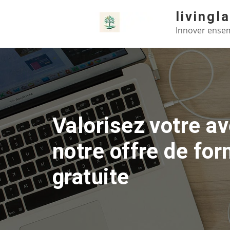
Skip
livingl
to
Innover ensem
content
Valorisez votre av
notre offre de fo
gratuite