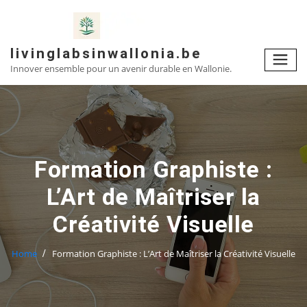
Skip
to
content
livinglabsinwallonia.be
Innover ensemble pour un avenir durable en Wallonie.
Formation Graphiste :
L’Art de Maîtriser la
Créativité Visuelle
Home
Formation Graphiste : L’Art de Maîtriser la Créativité Visuelle