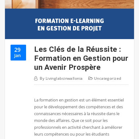
Les Clés de la Réussite :
29
Jan
Formation en Gestion pour
un Avenir Prospère
By
Livinglabsinwallonia
Uncategorized
La formation en gestion est un élément essentiel
pour le développement des compétences et des
connaissances nécessaires à la réussite dans le
monde des affaires. Que ce soit pour les
professionnels en activité cherchant à améliorer
leurs compétences ou pour les étudiants