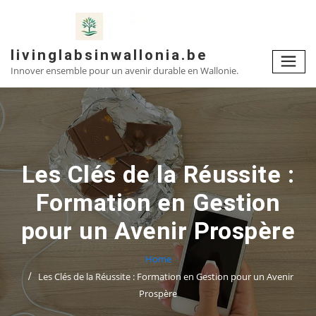
Skip
to
content
livinglabsinwallonia.be
Innover ensemble pour un avenir durable en Wallonie.
Les Clés de la Réussite :
Formation en Gestion
pour un Avenir Prospère
Home
Les Clés de la Réussite : Formation en Gestion pour un Avenir
Prospère