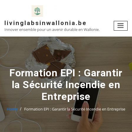
Skip
to
content
livinglabsinwallonia.be
Innover ensemble pour un avenir durable en Wallonie.
Formation EPI : Garantir
la Sécurité Incendie en
Entreprise
Home
Formation EPI : Garantir la Sécurité Incendie en Entreprise