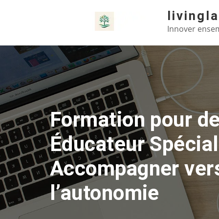
Skip
livingl
to
Innover ensem
content
Formation pour de
Éducateur Spécial
Accompagner ver
l’autonomie