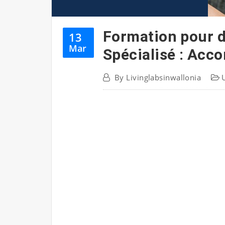
Formation pour 
13
Mar
Spécialisé : Acc
By
Livinglabsinwallonia