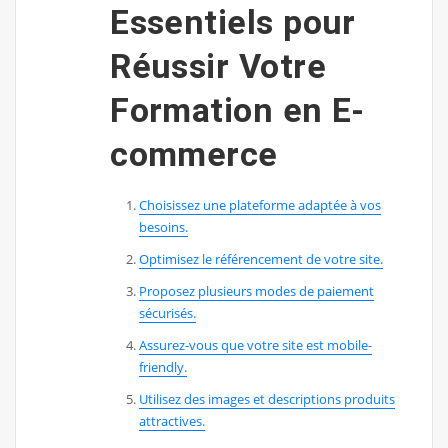
Essentiels pour
Réussir Votre
Formation en E-
commerce
Choisissez une plateforme adaptée à vos
besoins.
Optimisez le référencement de votre site.
Proposez plusieurs modes de paiement
sécurisés.
Assurez-vous que votre site est mobile-
friendly.
Utilisez des images et descriptions produits
attractives.