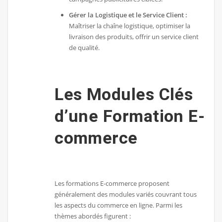
Gérer la Logistique et le Service Client :
Maîtriser la chaîne logistique, optimiser la
livraison des produits, offrir un service client
de qualité.
Les Modules Clés
d’une Formation E-
commerce
Les formations E-commerce proposent
généralement des modules variés couvrant tous
les aspects du commerce en ligne. Parmi les
thèmes abordés figurent :