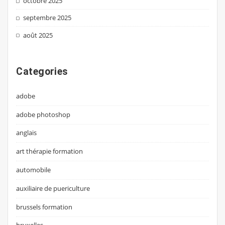
octobre 2025
septembre 2025
août 2025
Categories
adobe
adobe photoshop
anglais
art thérapie formation
automobile
auxiliaire de puericulture
brussels formation