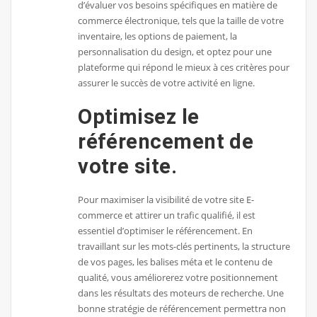
d’évaluer vos besoins spécifiques en matière de
commerce électronique, tels que la taille de votre
inventaire, les options de paiement, la
personnalisation du design, et optez pour une
plateforme qui répond le mieux à ces critères pour
assurer le succès de votre activité en ligne.
Optimisez le
référencement de
votre site.
Pour maximiser la visibilité de votre site E-
commerce et attirer un trafic qualifié, il est
essentiel d’optimiser le référencement. En
travaillant sur les mots-clés pertinents, la structure
de vos pages, les balises méta et le contenu de
qualité, vous améliorerez votre positionnement
dans les résultats des moteurs de recherche. Une
bonne stratégie de référencement permettra non