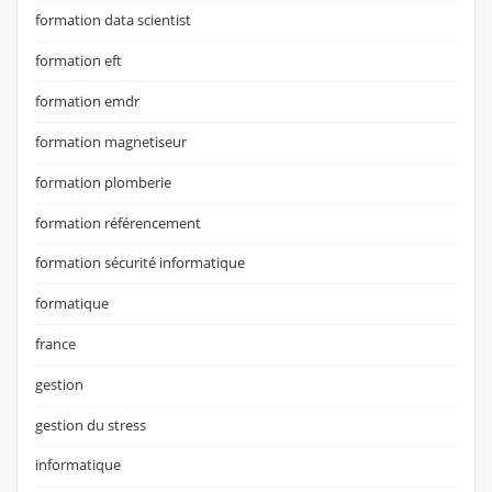
formation data scientist
formation eft
formation emdr
formation magnetiseur
formation plomberie
formation référencement
formation sécurité informatique
formatique
france
gestion
gestion du stress
informatique