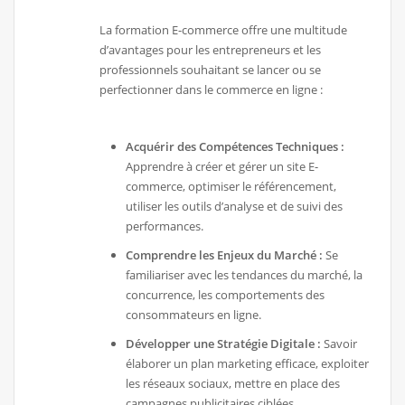
La formation E-commerce offre une multitude
d’avantages pour les entrepreneurs et les
professionnels souhaitant se lancer ou se
perfectionner dans le commerce en ligne :
Acquérir des Compétences Techniques :
Apprendre à créer et gérer un site E-
commerce, optimiser le référencement,
utiliser les outils d’analyse et de suivi des
performances.
Comprendre les Enjeux du Marché :
Se
familiariser avec les tendances du marché, la
concurrence, les comportements des
consommateurs en ligne.
Développer une Stratégie Digitale :
Savoir
élaborer un plan marketing efficace, exploiter
les réseaux sociaux, mettre en place des
campagnes publicitaires ciblées.