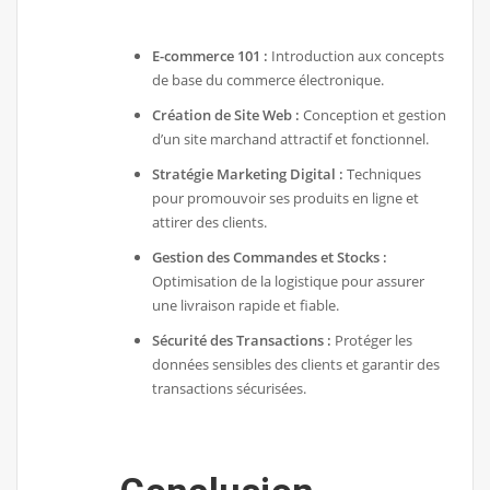
E-commerce 101 :
Introduction aux concepts
de base du commerce électronique.
Création de Site Web :
Conception et gestion
d’un site marchand attractif et fonctionnel.
Stratégie Marketing Digital :
Techniques
pour promouvoir ses produits en ligne et
attirer des clients.
Gestion des Commandes et Stocks :
Optimisation de la logistique pour assurer
une livraison rapide et fiable.
Sécurité des Transactions :
Protéger les
données sensibles des clients et garantir des
transactions sécurisées.