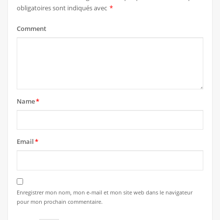
obligatoires sont indiqués avec
*
Comment
Name
*
Email
*
Enregistrer mon nom, mon e-mail et mon site web dans le navigateur
pour mon prochain commentaire.