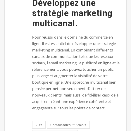
Développez une
stratégie marketing
multicanal.
Pour réussir dans le domaine du commerce en
ligne, il est essentiel de développer une stratégie
marketing multicanal. En combinant différents
canaux de communication tels que les réseaux
sociaux, l’email marketing, la publicité en ligne et le
référencement, vous pouvez toucher un public
plus large et augmenter la visibilité de votre
boutique en ligne. Une approche multicanal bien
pensée permet non seulement d’attirer de
nouveaux clients, mais aussi de fidéliser ceux déjà
acquis en créant une expérience cohérente et
engageante sur tous les points de contact.
Clés
Commandes Et Stocks