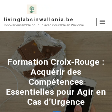
Skip
to
content
livinglabsinwallonia.be
Innover ensemble pour un avenir durable en Wallonie.
Formation Croix-Rouge :
Acquérir des
Compétences
Essentielles pour Agir en
Cas d’Urgence
Home