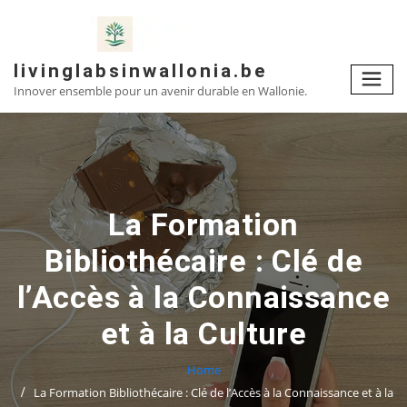
Skip
to
content
livinglabsinwallonia.be
Innover ensemble pour un avenir durable en Wallonie.
La Formation
Bibliothécaire : Clé de
l’Accès à la Connaissance
et à la Culture
Home
La Formation Bibliothécaire : Clé de l’Accès à la Connaissance et à la