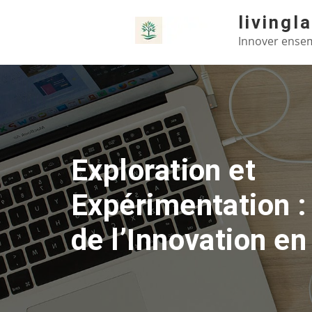
Skip
livingl
to
Innover ensem
content
Exploration et
Expérimentation :
de l’Innovation en