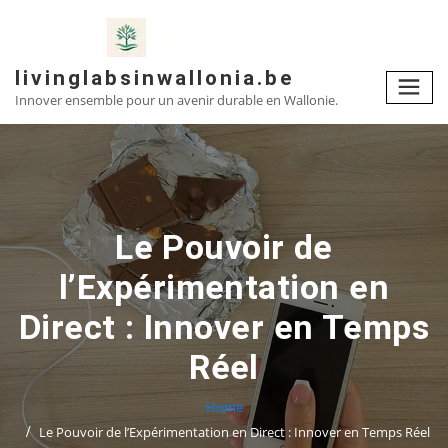
Skip
to
content
livinglabsinwallonia.be
Innover ensemble pour un avenir durable en Wallonie.
Le Pouvoir de
l’Expérimentation en
Direct : Innover en Temps
Réel
Home
Le Pouvoir de l’Expérimentation en Direct : Innover en Temps Réel